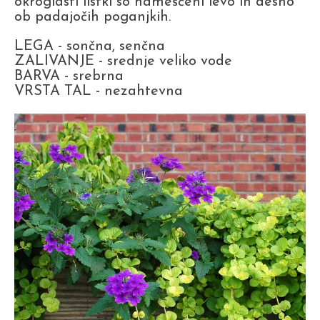
okroglasti listki so nameščeni levo in desno
ob padajočih poganjkih.
LEGA - sončna, senčna
ZALIVANJE - srednje veliko vode
BARVA - srebrna
VRSTA TAL - nezahtevna