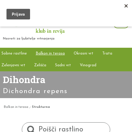
Nasveti za ljubitelje vrtnarjenja
Sobne rastline
Balkon in terasa
Okrasni vrt
Trata
Zelenjavni vrt
Zelišča
Sadni vrt
Vinograd
Dihondra
Dichondra repens
Balkon in terasa
Strukturna