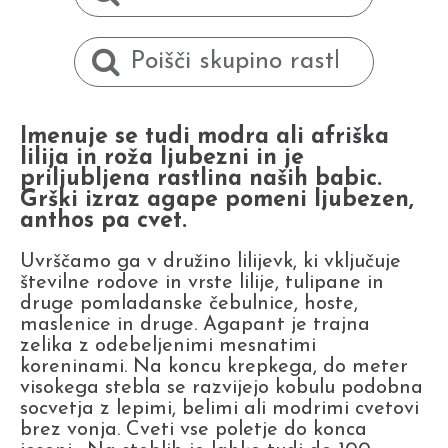
Imenuje se tudi modra ali afriška
lilija in roža ljubezni in je
priljubljena rastlina naših babic.
Grški izraz agape pomeni ljubezen,
anthos pa cvet.
Uvrščamo ga v družino lilijevk, ki vključuje
številne rodove in vrste lilije, tulipane in
druge pomladanske čebulnice, hoste,
maslenice in druge. Agapant je trajna
zelika z odebeljenimi mesnatimi
koreninami. Na koncu krepkega, do meter
visokega stebla se razvijejo kobulu podobna
socvetja z lepimi, belimi ali modrimi cvetovi
brez vonja. Cveti vse poletje do konca