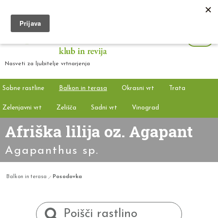
Nasveti za ljubitelje vrtnarjenja
Sobne rastline
Balkon in terasa
Okrasni vrt
Trata
Zelenjavni vrt
Zelišča
Sadni vrt
Vinograd
Afriška lilija oz. Agapant
Agapanthus sp.
Balkon in terasa
Posodovka