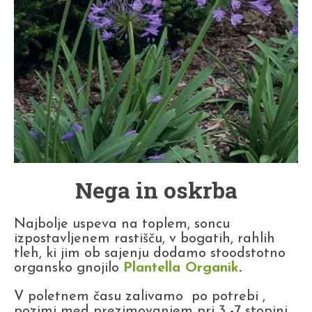
Nega in oskrba
Najbolje uspeva na toplem, soncu
izpostavljenem rastišču, v bogatih, rahlih
tleh, ki jim ob sajenju dodamo stoodstotno
organsko gnojilo
Plantella Organik
.
V poletnem času zalivamo po potrebi ,
pozimi med prezimovanjem pri 3 -7 stopinj