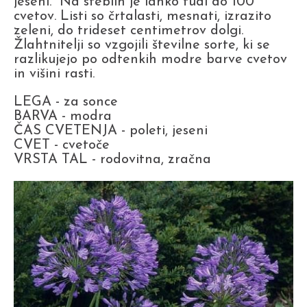
jeseni. Na steblih je lahko tudi do 100
cvetov. Listi so črtalasti, mesnati, izrazito
zeleni, do trideset centimetrov dolgi.
Žlahtnitelji so vzgojili številne sorte, ki se
razlikujejo po odtenkih modre barve cvetov
in višini rasti.
LEGA - za sonce
BARVA - modra
ČAS CVETENJA - poleti, jeseni
CVET - cvetoče
VRSTA TAL - rodovitna, zračna