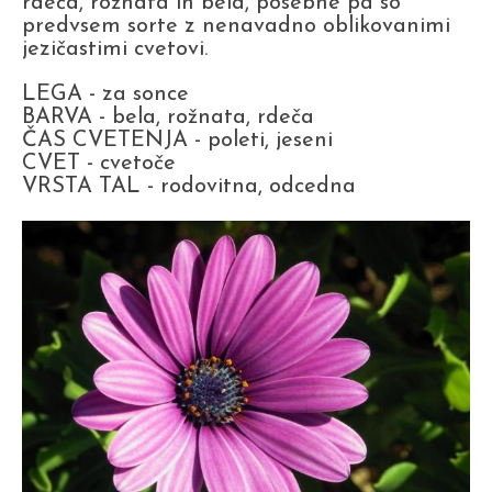
rdeča, rožnata in bela, posebne pa so
predvsem sorte z nenavadno oblikovanimi
jezičastimi cvetovi.
LEGA - za sonce
BARVA - bela, rožnata, rdeča
ČAS CVETENJA - poleti, jeseni
CVET - cvetoče
VRSTA TAL - rodovitna, odcedna