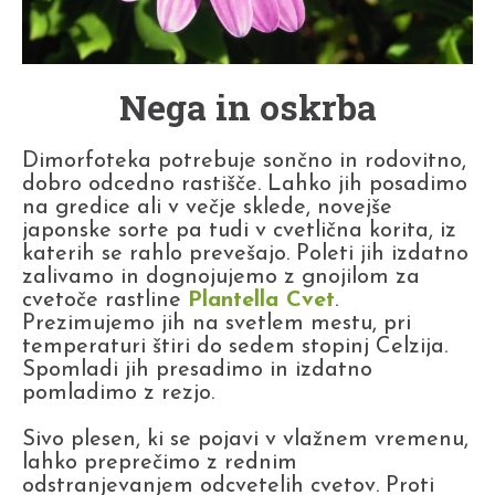
Nega in oskrba
Dimorfoteka potrebuje sončno in rodovitno,
dobro odcedno rastišče. Lahko jih posadimo
na gredice ali v večje sklede, novejše
japonske sorte pa tudi v cvetlična korita, iz
katerih se rahlo prevešajo. Poleti jih izdatno
zalivamo in dognojujemo z gnojilom za
cvetoče rastline
Plantella Cvet
.
Prezimujemo jih na svetlem mestu, pri
temperaturi štiri do sedem stopinj Celzija.
Spomladi jih presadimo in izdatno
pomladimo z rezjo.
Sivo plesen, ki se pojavi v vlažnem vremenu,
lahko preprečimo z rednim
odstranjevanjem odcvetelih cvetov. Proti