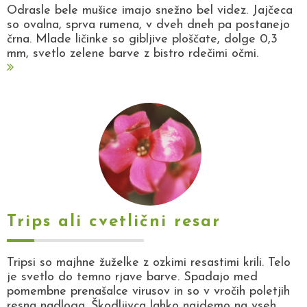
Odrasle bele mušice imajo snežno bel videz. Jajčeca
so ovalna, sprva rumena, v dveh dneh pa postanejo
črna. Mlade ličinke so gibljive ploščate, dolge 0,3
mm, svetlo zelene barve z bistro rdečimi očmi.
Trips ali cvetlični resar
Tripsi so majhne žuželke z ozkimi resastimi krili. Telo
je svetlo do temno rjave barve. Spadajo med
pomembne prenašalce virusov in so v vročih poletjih
resna nadloga. Škodljivca lahko najdemo na vseh