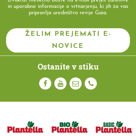
Dvakrat mesečno boste na e-mail prejeli zanimive
in uporabne informacije o vrtnarjenju, ki jih za vas
pripravlja uredništvo revije Gaia.
ŽELIM PREJEMATI E-
NOVICE
Ostanite v stiku