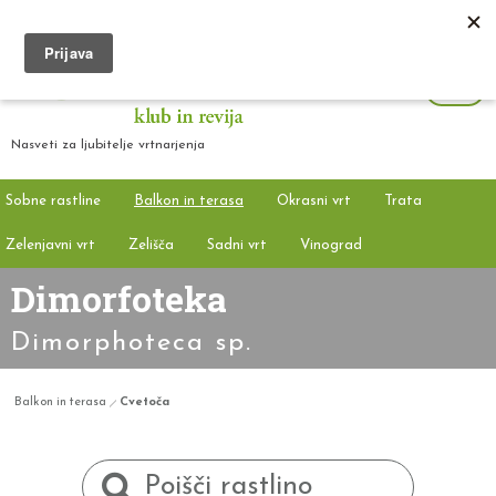
Nasveti za ljubitelje vrtnarjenja
Sobne rastline
Balkon in terasa
Okrasni vrt
Trata
Zelenjavni vrt
Zelišča
Sadni vrt
Vinograd
Dimorfoteka
Dimorphoteca sp.
Balkon in terasa
Cvetoča