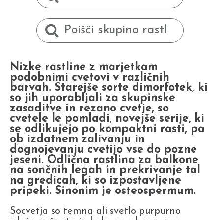
Nizke rastline z marjetkam
podobnimi cvetovi v različnih
barvah. Starejše sorte dimorfotek, ki
so jih uporabljali za skupinske
zasaditve in rezano cvetje, so
cvetele le pomladi, novejše serije, ki
se odlikujejo po kompaktni rasti, pa
ob izdatnem zalivanju in
dognojevanju cvetijo vse do pozne
jeseni. Odlična rastlina za balkone
na sončnih legah in prekrivanje tal
na gredicah, ki so izpostavljene
pripeki. Sinonim je osteospermum.
Socvetja so temna ali svetlo purpurno