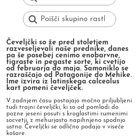
Čeveljčki so že pred stoletjem
razveseljevali naše prednike, danes
pa še posebej cenimo enobarvne,
tigraste in pegaste sorte, ki cvetijo
od februarja do maja. Samoniklo se
razraščajo od Patagonije do Mehike.
Ime izvira iz latinskega calceolus
kart pomeni čeveljček.
V zadnjem času postajajo močno priljubljeni
tudi trajni čeveljčki, ki so od pomladi do
pozne jeseni posuti s kroglastimi rumenimi
socvetji, z mehurjasto napihnjeno spodnjo
ustno. Čeveljčki se odlično podajo v viseče
košare.