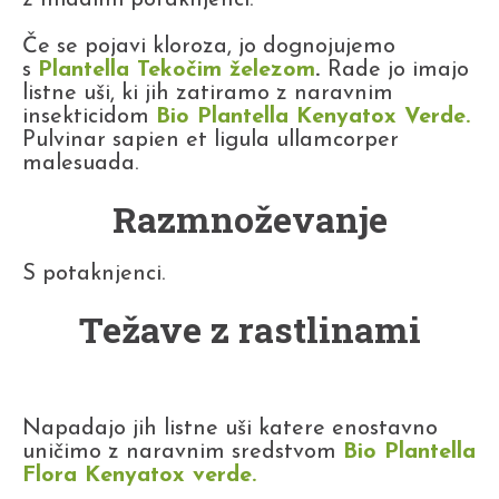
z mladimi potaknjenci.
Če se pojavi kloroza, jo dognojujemo
s
Plantella Tekočim železom
.
Rade jo imajo
listne uši, ki jih zatiramo z naravnim
insekticidom
Bio Plantella Kenyatox Verde.
Pulvinar sapien et ligula ullamcorper
malesuada.
Razmnoževanje
S potaknjenci.
Težave z rastlinami
Napadajo jih listne uši katere enostavno
uničimo z naravnim sredstvom
Bio Plantella
Flora Kenyatox verde.