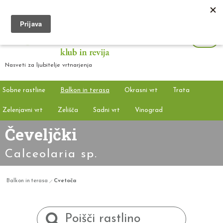
Nasveti za ljubitelje vrtnarjenja
Sobne rastline
Balkon in terasa
Okrasni vrt
Trata
Zelenjavni vrt
Zelišča
Sadni vrt
Vinograd
Čeveljčki
Calceolaria sp.
Balkon in terasa
Cvetoča