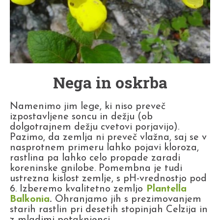
Nega in oskrba
Namenimo jim lege, ki niso preveč
izpostavljene soncu in dežju (ob
dolgotrajnem dežju cvetovi porjavijo).
Pazimo, da zemlja ni preveč vlažna, saj se v
nasprotnem primeru lahko pojavi kloroza,
rastlina pa lahko celo propade zaradi
koreninske gnilobe. Pomembna je tudi
ustrezna kislost zemlje, s pH-vrednostjo pod
6. Izberemo kvalitetno zemljo
Plantella
Balkonia
.
Ohranjamo jih s prezimovanjem
starih rastlin pri desetih stopinjah Celzija in