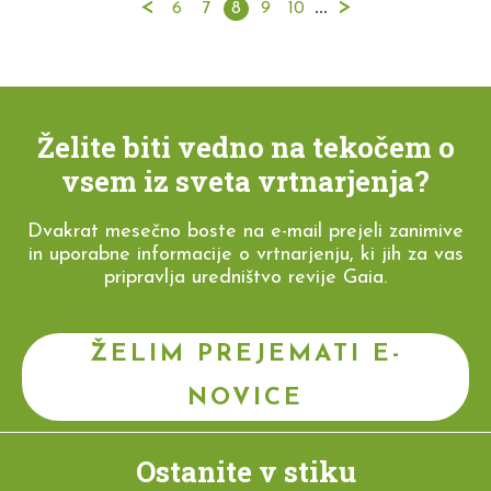
<
...
>
6
7
8
9
10
Želite biti vedno na tekočem o
vsem iz sveta vrtnarjenja?
Dvakrat mesečno boste na e-mail prejeli zanimive
in uporabne informacije o vrtnarjenju, ki jih za vas
pripravlja uredništvo revije Gaia.
ŽELIM PREJEMATI E-
NOVICE
Ostanite v stiku