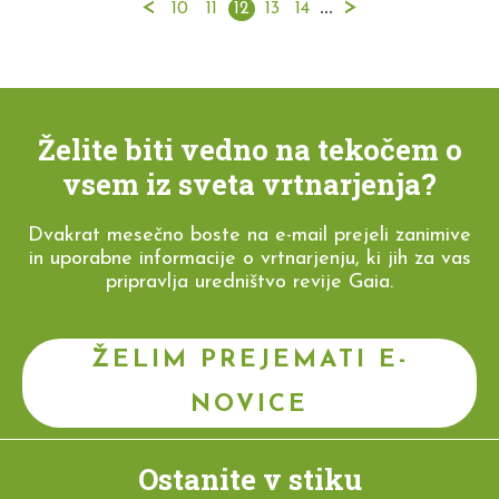
<
...
>
10
11
12
13
14
Želite biti vedno na tekočem o
vsem iz sveta vrtnarjenja?
Dvakrat mesečno boste na e-mail prejeli zanimive
in uporabne informacije o vrtnarjenju, ki jih za vas
pripravlja uredništvo revije Gaia.
ŽELIM PREJEMATI E-
NOVICE
Ostanite v stiku