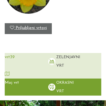
Priljubljeni vrtovi
vrt39
ZELENJAVNI
VRT
Moj vrt
OKRASNI
VRT