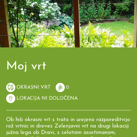
Moj vrt
OKRASNI VRT
0
LOKACIJA NI DOLOČENA
Ob hiši okrasni vrt s trato in urejeno razporeditvijo
rož vrtnic in dreves Zelenjavni vrt na drugi lokaciji
južna lega ob Dravi, s celotnim asortimanom,