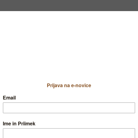
Deepsplash
Priljublje
TIP VRTA NI IZBRAN
ZELENJAVNI VRT
Gartel