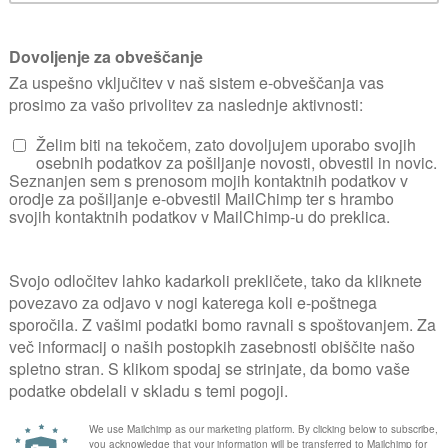
TIP VRTA NI IZBRA
Moj kotiček miru
UPORABNIK OD
18. 11. 2012
0