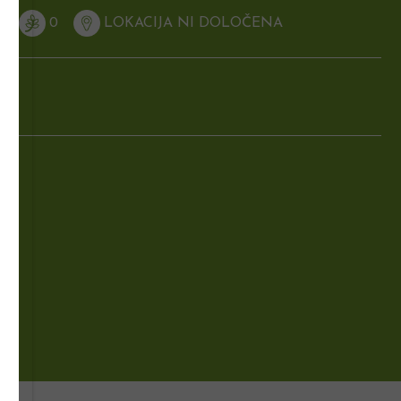
N
0
LOKACIJA NI DOLOČENA