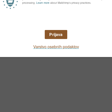
Galerija fotografij vrta
grafije vašega vrta in ga predstavite drugim