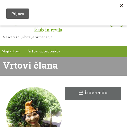
Nasveti za ljubitelje vrtnarjenja
Moji vrtovi
Vrtovi uporabnikov
Vrtovi člana
b.derenda