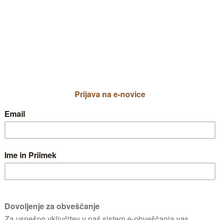
Solatnica
Priljublje
Solatnica
ZELENJAVNI VRT