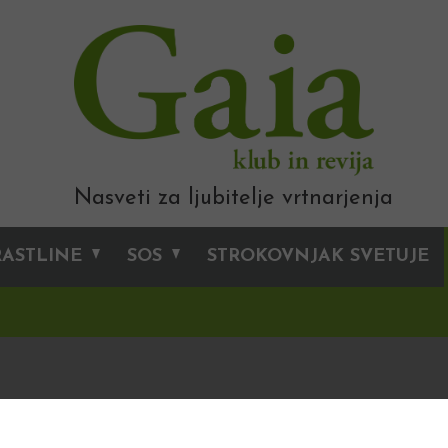
Nasveti za ljubitelje vrtnarjenja
RASTLINE
SOS
STROKOVNJAK SVETUJE