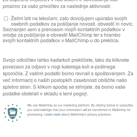
350 m2
UPORABNIK OD
08. 02. 20
0
VSI ČLANI