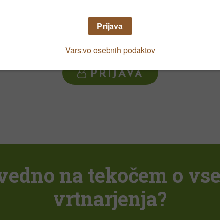
Za komentiranje se prijavite
PRIJAVA
i vedno na tekočem o vs
vrtnarjenja?