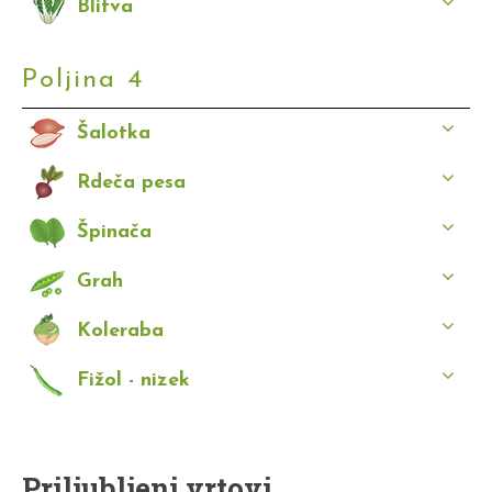
Blitva
Poljina 4
Šalotka
Rdeča pesa
Špinača
Grah
Koleraba
Fižol - nizek
Priljubljeni vrtovi