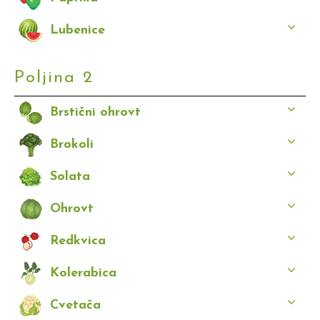
Lubenice
Poljina 2
Brstični ohrovt
Brokoli
Solata
Ohrovt
Redkvica
Kolerabica
Cvetača