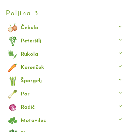
Poljina 3
Čebula
Peteršilj
Rukola
Korenček
Špargelj
Por
Radič
Motovilec