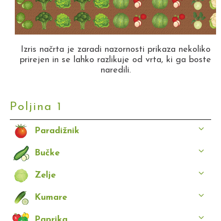
Izris načrta je zaradi nazornosti prikaza nekoliko
prirejen in se lahko razlikuje od vrta, ki ga boste
naredili.
Poljina 1
Paradižnik
Bučke
Zelje
Kumare
Paprika