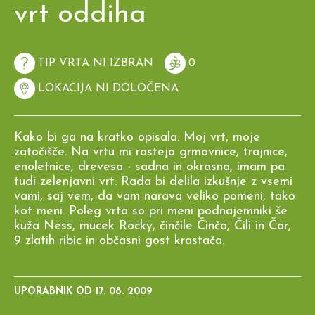
vrt oddiha
TIP VRTA NI IZBRAN
0
LOKACIJA NI DOLOČENA
Kako bi ga na kratko opisala. Moj vrt, moje
zatočišče. Na vrtu mi rastejo grmovnice, trajnice,
enoletnice, drevesa - sadna in okrasna, imam pa
tudi zelenjavni vrt. Rada bi delila izkušnje z vsemi
vami, saj vem, da vam narava veliko pomeni, tako
kot meni. Poleg vrta so pri meni podnajemniki še
kuža Ness, mucek Rocky, činčile Činča, Čili in Čar,
9 zlatih ribic in občasni gost krastača.
UPORABNIK OD
17. 08. 2009