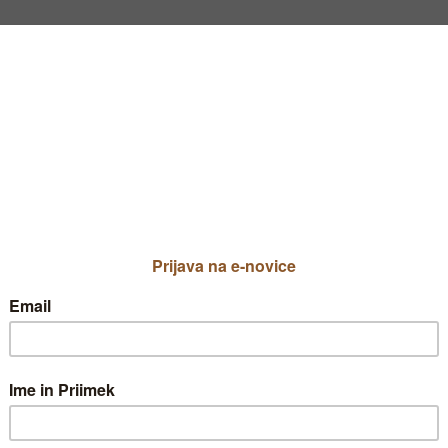
samorastnik
Priljublje
Moj vrt
TIP VRTA NI IZBRA