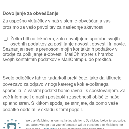
glicinija je odcvete
je skromen narejen i
mečejo stran.Zdi se
rešene pred izumrt
UPORABNIK OD
05. 06. 201
0
Galerija fotografij vrta