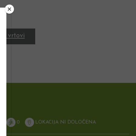
ni vrtovi
N
0
LOKACIJA NI DOLOČENA