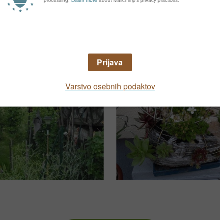
grafije vašega vrta in ga predstavite drugim