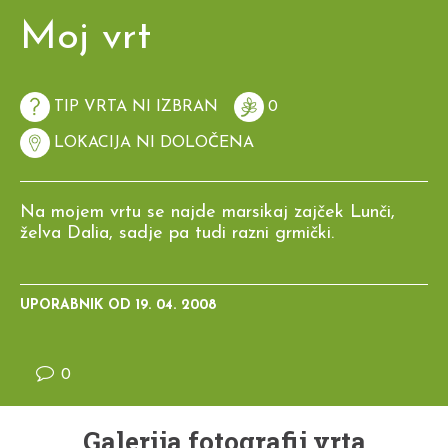
Moj vrt
TIP VRTA NI IZBRAN
0
LOKACIJA NI DOLOČENA
Na mojem vrtu se najde marsikaj zajček Lunči,
želva Dalia, sadje pa tudi razni grmički.
UPORABNIK OD
19. 04. 2008
0
Galerija fotografij vrta