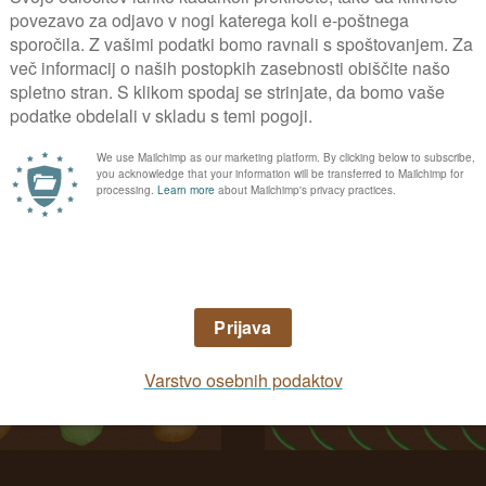
0
Načrt zelenjavnega vrt