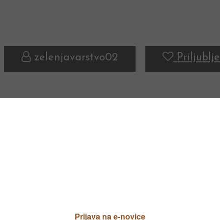
zelenjavarstvo02
Priljublje
ZELENJAVNI VRT
ZELENJAVNI VRT
ZELENJAVNI VRT
ZELENJAVNI VRT
SOBNE RASTLINE