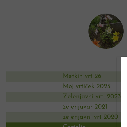
Metkin vrt 26
Moj vrtiček 2025
Zelenjavni vrt_2023
zelenjavar 2021
zelenjavni vrt 2020