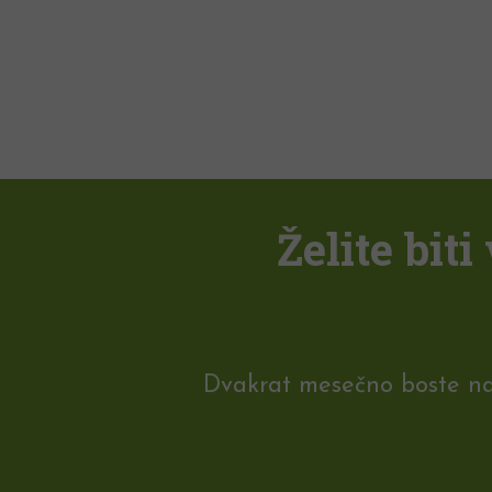
Želite bit
Dvakrat mesečno boste na e