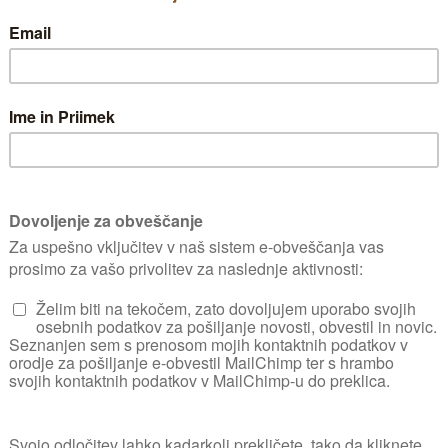
ZELENJAVNI VRT
Gorteljc
ZELENJAVNI VRT
2
Vrt je velik 30m2
UPORABNIK OD
09. 01. 2015