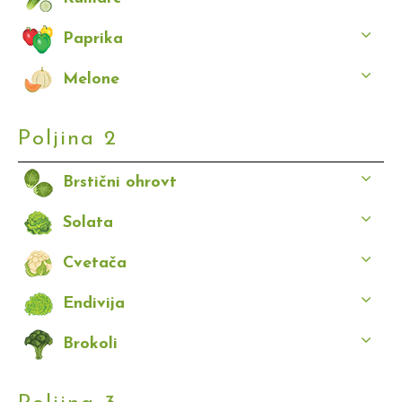
Paprika
Melone
Poljina 2
Brstični ohrovt
Solata
Cvetača
Endivija
Brokoli