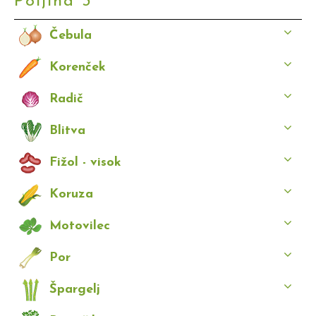
Poljina 3
Čebula
Korenček
Radič
Blitva
Fižol - visok
Koruza
Motovilec
Por
Špargelj