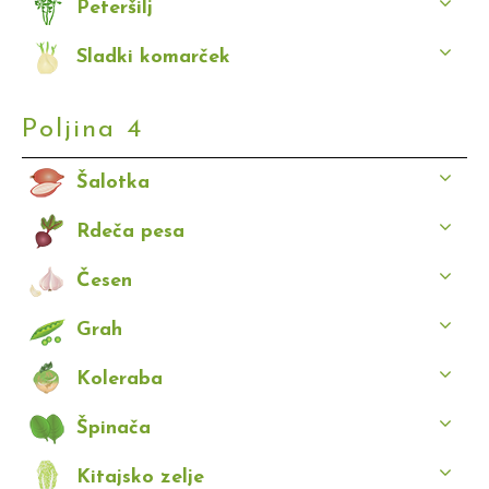
Peteršilj
Sladki komarček
Poljina 4
Šalotka
Rdeča pesa
Česen
Grah
Koleraba
Špinača
Kitajsko zelje