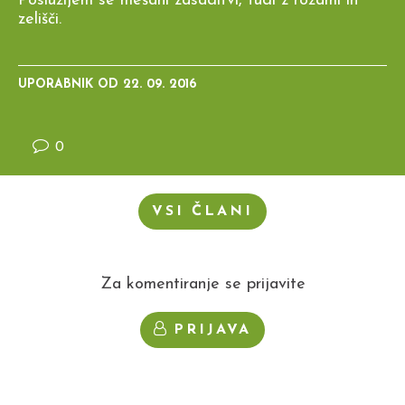
Poslužijem se mešani zasaditvi, tudi z rožami in
zelišči.
UPORABNIK OD
22. 09. 2016
0
VSI ČLANI
Za komentiranje se prijavite
PRIJAVA