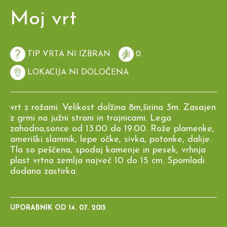
Moj vrt
TIP VRTA NI IZBRAN
0
LOKACIJA NI DOLOČENA
vrt z rožami. Velikost dolžina 8m,širina 3m. Zasajen
z grmi na južni strani in trajnicami. Lega
zahodna,sonce od 13.00 do 19.00. Rože plamenke,
ameriški slamnik, lepe očke, sivka, potonke, dalije.
Tla so peščena, spodaj kamenje in pesek, vrhnja
plast vrtna zemlja največ 10 do 15 cm. Spomladi
dodana zastirka.
UPORABNIK OD
14. 07. 2015