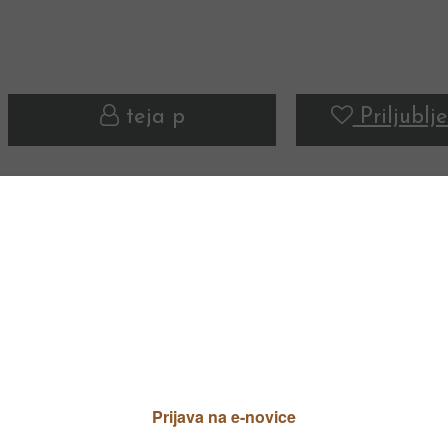
teja p
Priljublje
TIP VRTA NI IZBRAN
ZELENJAVNI VRT
ZELENJAVNI VRT
ZELENJAVNI VRT