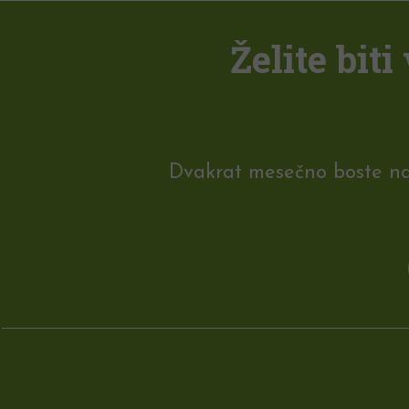
Želite bit
Dvakrat mesečno boste na e