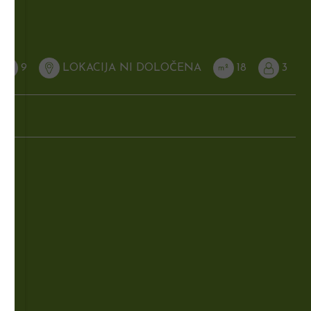
9
LOKACIJA NI DOLOČENA
18
3
2