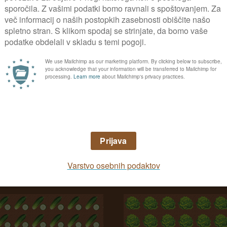
0
Načrt zelenjavnega vrt