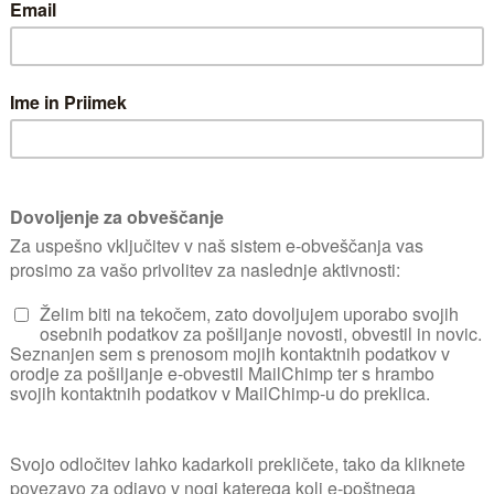
Moj vrt
ZELENJAVNI VRT
UPORABNIK OD
30. 04. 201