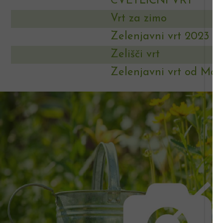
CVETLIČNI VRT
Vrt za zimo
Zelenjavni vrt 2023
Zelišči vrt
Zelenjavni vrt od Ma