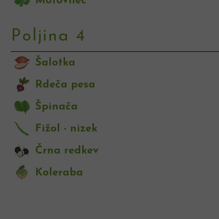
Motovilec
Poljina 4
Šalotka
Rdeča pesa
Špinača
Fižol - nizek
Črna redkev
Koleraba