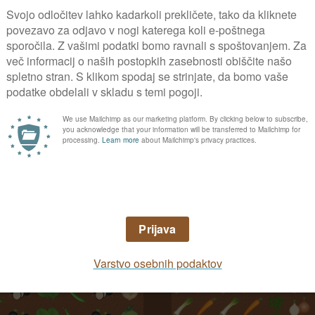
UPORABNIK OD
06. 02. 20
0
Načrt zelenjavnega vrt