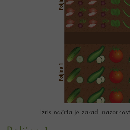
Izris načrta je zaradi nazornost