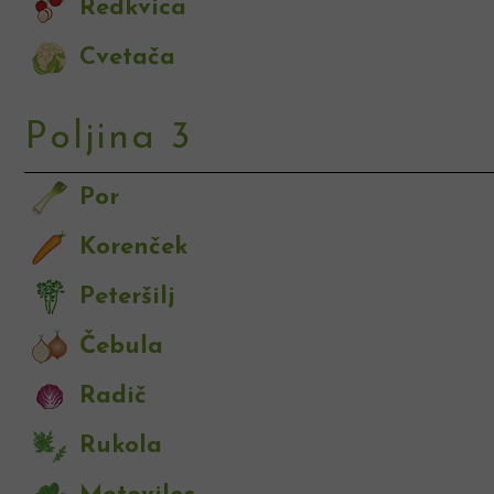
Redkvica
Cvetača
Poljina 3
Por
Korenček
Peteršilj
Čebula
Radič
Rukola