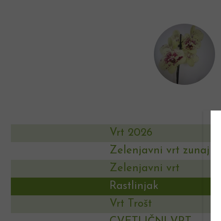
Vrt 2026
Zelenjavni vrt zunaj
Zelenjavni vrt
Rastlinjak
Vrt Trošt