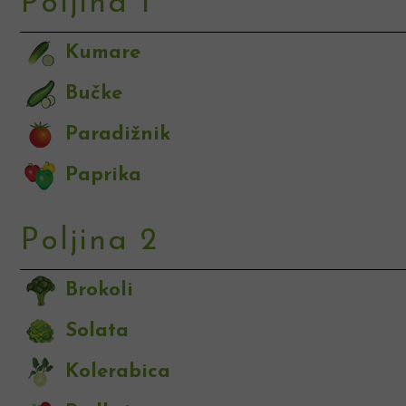
Poljina 1
Kumare
Bučke
Paradižnik
Paprika
Poljina 2
Brokoli
Solata
Kolerabica