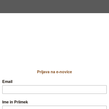
lidija.knavs
Priljublje
hribovski v
TIP VRTA NI IZBRA