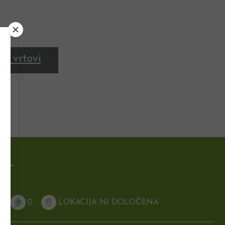
ni vrtovi
rt
N
0
LOKACIJA NI DOLOČENA