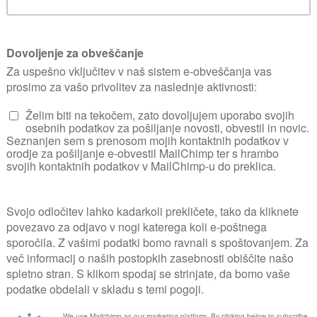
Vrt se rasprostira 
več sončnih in senč
veselje
UPORABNIK OD
16. 04. 200
1
Galerija fotografij vrta