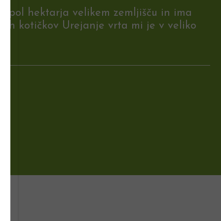
na pol hektarja velikem zemljišču in ima
nih kotičkov Urejanje vrta mi je v veliko
8