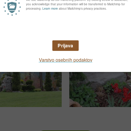
grafije vašega vrta in ga predstavite drugim