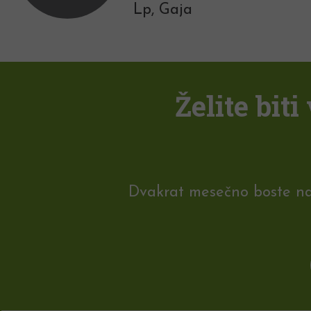
Lp, Gaja
Želite bit
Dvakrat mesečno boste na e