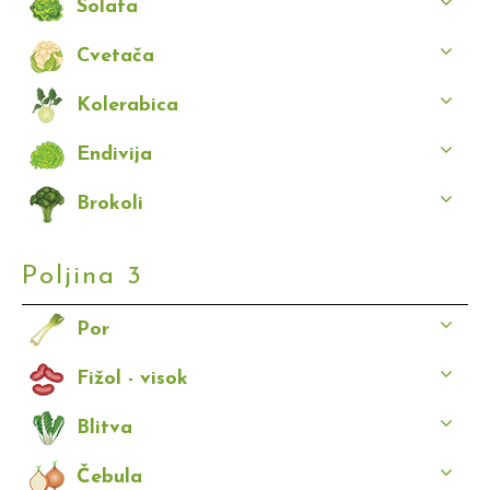
Solata
Cvetača
Kolerabica
Endivija
Brokoli
Poljina 3
Por
Fižol - visok
Blitva
Čebula