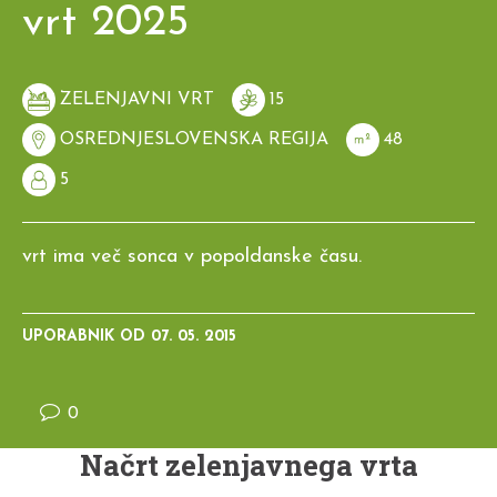
vrt 2025
ZELENJAVNI VRT
15
OSREDNJESLOVENSKA REGIJA
48
5
vrt ima več sonca v popoldanske času.
UPORABNIK OD
07. 05. 2015
0
Načrt zelenjavnega vrta