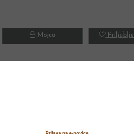
Mojca
Priljublje
ZELENJAVNI VRT
ZELENJAVNI VRT
ZELENJAVNI VRT
predole 2