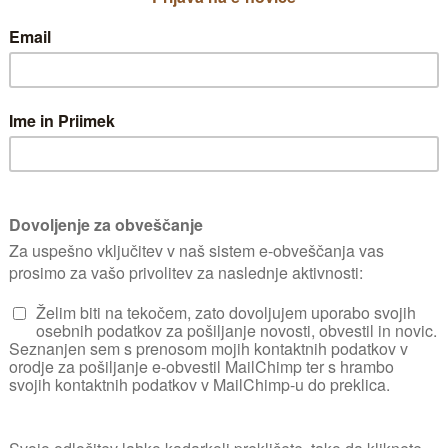
ZELENJAVNI VRT
2
10 gred
UPORABNIK OD
21. 03. 2015
0