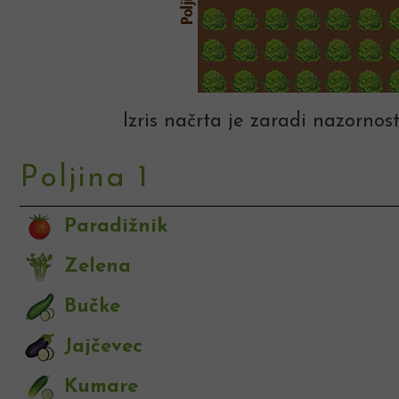
Izris načrta je zaradi nazornost
Poljina 1
Paradižnik
Zelena
Bučke
Jajčevec
Kumare