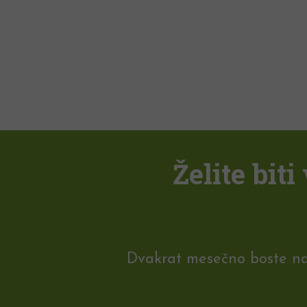
Želite bit
Dvakrat mesečno boste na e