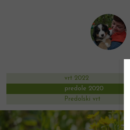
vrt 2022
predole 2020
Predolski vrt