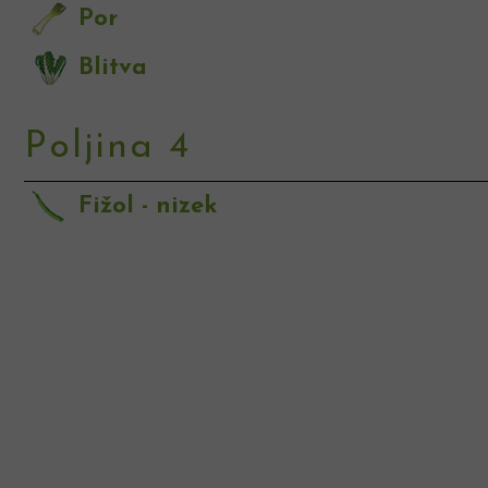
Por
Blitva
Poljina 4
Fižol - nizek