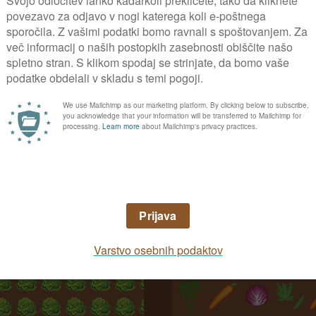
Načrt zelenjavnega vrt