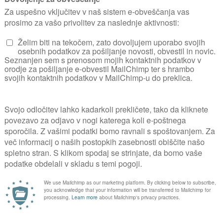
Corona gr
ZELENJAVNI VRT
Zelenjavni vrt v vi
UPORABNIK OD
21. 06. 2016