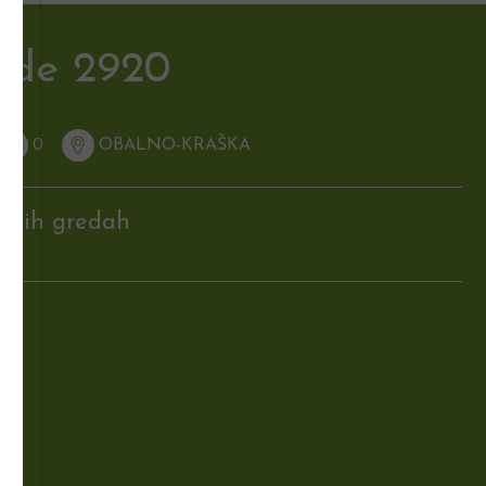
ede 2920
0
OBALNO-KRAŠKA
sokih gredah