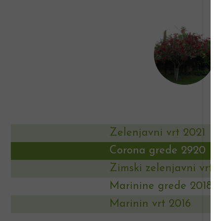
Zelenjavni vrt 2021
Corona grede 2920
Zimski zelenjavni vrt
Marinine grede 2018
Marinin vrt 2016