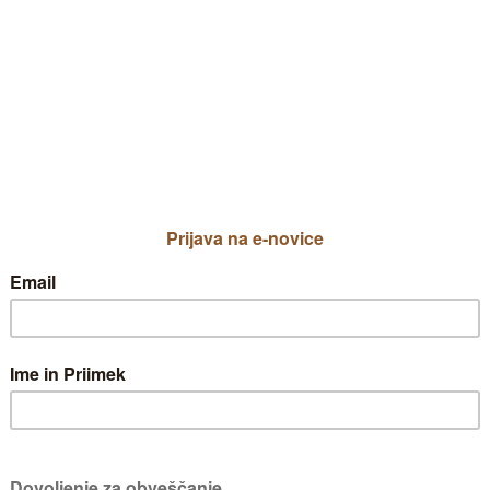
Primorka Marina
Priljublje
ZELENJAVNI VRT
ZELENJAVNI VRT
ZELENJAVNI VRT
ZELENJAVNI VRT
ZELENJAVNI VRT