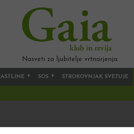
Nasveti za ljubitelje vrtnarjenja
RASTLINE
SOS
STROKOVNJAK SVETUJE