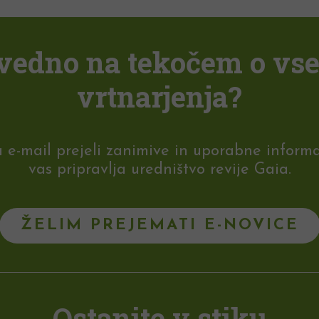
i vedno na tekočem o vs
vrtnarjenja?
-mail prejeli zanimive in uporabne informaci
vas pripravlja uredništvo revije Gaia.
ŽELIM PREJEMATI E-NOVICE
Ostanite v stiku