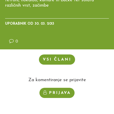
fefroni, hokaido, kumare in bučke ter solata
različnih vrst, začimbe
UPORABNIK OD
30. 03. 2013
0
VSI ČLANI
Za komentiranje se prijavite
PRIJAVA