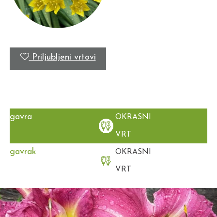
Priljubljeni vrtovi
gavra
OKRASNI
VRT
gavrak
OKRASNI
VRT