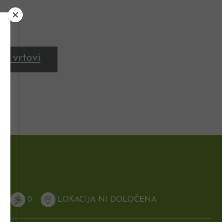
ni vrtovi
N
0
LOKACIJA NI DOLOČENA