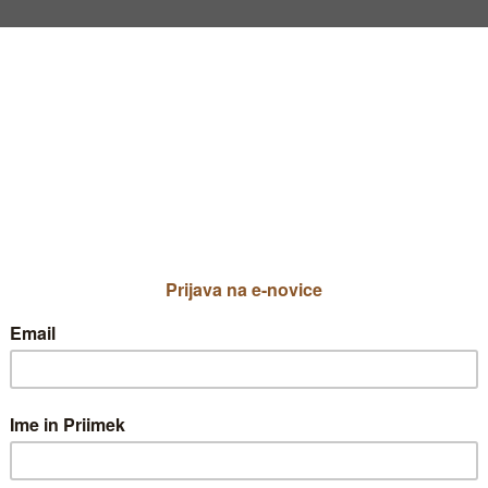
aless
Priljublje
Moj vrt
TIP VRTA NI IZBRA