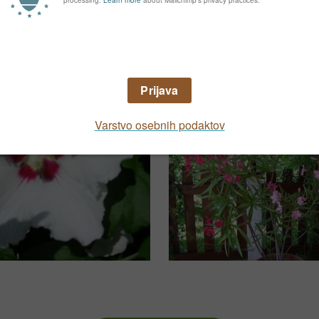
grafije vašega vrta in ga predstavite drugim