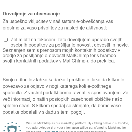
UPORABNIK OD
31. 07. 200
0
Galerija fotografij vrta