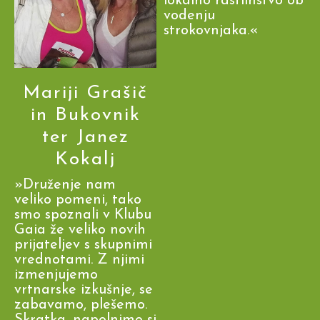
lokalno rastlinstvo ob
vodenju
strokovnjaka.«
Mariji Grašič
in Bukovnik
ter Janez
Kokalj
»Druženje nam
veliko pomeni, tako
smo spoznali v Klubu
Gaia že veliko novih
prijateljev s skupnimi
vrednotami. Z njimi
izmenjujemo
vrtnarske izkušnje, se
zabavamo, plešemo.
Skratka, napolnimo si