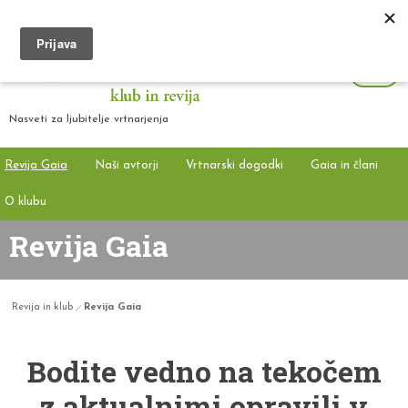
Nasveti za ljubitelje vrtnarjenja
Revija Gaia
Naši avtorji
Vrtnarski dogodki
Gaia in člani
O klubu
Revija Gaia
Revija in klub
Revija Gaia
Bodite vedno na tekočem
z aktualnimi opravili v