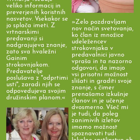
veliko informacij in
preverjenih koristnih
nasvetov. Vsekakor se
»Zelo pozdravljam
jo splača imeti. Z
nov način svetovanja,
vrtnarskimi
ko član iz množice
predavanji si
udeležencev
nadgrajujeva znanje,
strokovnjaka v
zato sva hvaležni
predavalnici javno
Gainim
vpraša in ta nazorno
strokovnjakom.
odgovori, da imajo
Predavatelje
vsi prisotni možnost
poslušava z "odprtimi
slišati in graditi svoje
usti", zaradi njih se
znanje, s čimer
odpovedujeva svojim
prenašamo izkušnje
družinskim planom.«
članov in je učenje
dvosmerno. Všeč mi
je tudi, da poleg
zanimivih izletov
imamo možnost
spoznavati tudi