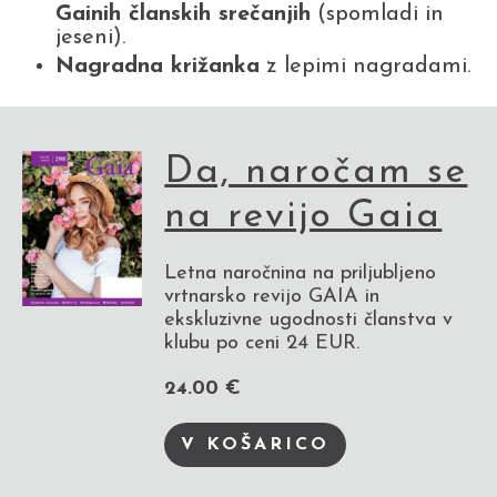
Gainih članskih srečanjih
(spomladi in
jeseni).
Nagradna križanka
z lepimi nagradami.
Da, naročam se
na revijo Gaia
Letna naročnina na priljubljeno
vrtnarsko revijo GAIA in
ekskluzivne ugodnosti članstva v
klubu po ceni 24 EUR.
24.00 €
V KOŠARICO