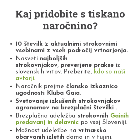
Kaj pridobite s tiskano
naročnino?
10 številk z aktualnimi strokovnimi
vsebinami z vseh področij vrtnarjenja.
Nasveti
najboljših
strokovnjakov
,
preverjene prakse
iz
slovenskih vrtov. Preberite,
kdo so naši
avtorji.
Naročnik prejme
člansko izkaznico
ugodnosti Kluba Gaia
.
Svetovanje
izkušenih strokovnjakov
agronomov na brezplačni številki .
Brezplačna udeležba
strokovnih
Gainih
predavanj in delavnic
po vsej Sloveniji.
Možnost udeležbe na
vrtnarsko
obarvanih
izletih
doma in v tujini.