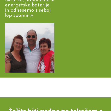
energetske baterije
in odnesemo s seboj
lep spomin.«
Želite biti vedno na tekočem o