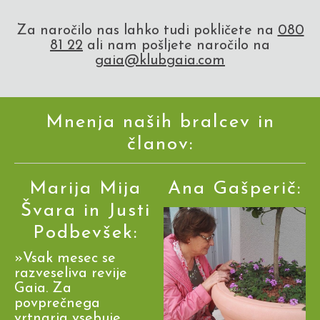
Za naročilo nas lahko tudi pokličete na
080
81 22
ali nam pošljete naročilo na
gaia@klubgaia.com
Mnenja naših bralcev in
članov:
Marija Mija
Ana Gašperič:
Švara in Justi
Podbevšek:
»Vsak mesec se
razveseliva revije
Gaia. Za
povprečnega
vrtnarja vsebuje