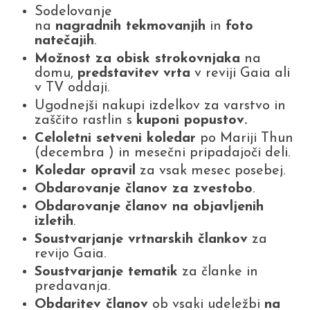
Sodelovanje
na
nagradnih tekmovanjih
in
foto
natečajih
.
Možnost za obisk strokovnjaka
na
domu,
predstavitev
vrta
v reviji Gaia ali
v TV oddaji.
Ugodnejši nakupi izdelkov za varstvo in
zaščito rastlin s
kuponi popustov.
Celoletni setveni koledar
po Mariji Thun
(decembra ) in mesečni pripadajoči deli.
Koledar opravil
za vsak mesec posebej.
Obdarovanje članov za zvestobo
.
Obdarovanje članov na objavljenih
izletih
.
Soustvarjanje vrtnarskih člankov
za
revijo Gaia.
Soustvarjanje tematik
za članke in
predavanja.
Obdaritev članov
ob vsaki udeležbi
na