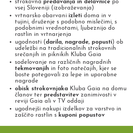
strokovna
predavanja in delavnice
po
vsej Sloveniji (izobraževanja)
vrtnarsko obarvani
izleti
doma in v
tujini, druženje s podobno mislečimi, s
podobnimi vrednotami, ljubeznijo do
rastlin in vrtnarjenja
ugodnosti (
darila, nagrade, popusti
) ob
udeležbi na tradicionalnih strokovnih
srečanjih in piknikih Kluba Gaia
sodelovanje na različnih nagradnih
tekmovanjih
in foto natečajih, kjer se
boste potegovali za lepe in uporabne
nagrade
obisk strokovnjaka
Kluba Gaia na domu
članov ter
predstavitev
zanimivosti v
reviji Gaia ali v TV oddaji
ugodnejši nakupi izdelkov za varstvo in
zaščito rastlin s
kuponi popustov