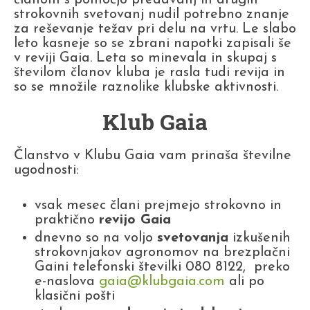
strokovnih svetovanj nudil potrebno znanje
za reševanje težav pri delu na vrtu. Le slabo
leto kasneje so se zbrani napotki zapisali še
v reviji Gaia. Leta so minevala in skupaj s
številom članov kluba je rasla tudi revija in
so se množile raznolike klubske aktivnosti.
Klub Gaia
Članstvo v Klubu Gaia vam prinaša številne
ugodnosti:
vsak mesec člani prejmejo strokovno in
praktično
revijo Gaia
dnevno so na voljo
svetovanja
izkušenih
strokovnjakov agronomov na brezplačni
Gaini telefonski številki 080 8122, preko
e-naslova
gaia@klubgaia.com
ali po
klasični pošti