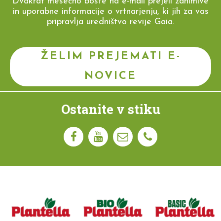
Dvakrat mesečno boste na e-mail prejeli zanimive
in uporabne informacije o vrtnarjenju, ki jih za vas
pripravlja uredništvo revije Gaia.
ŽELIM PREJEMATI E-
NOVICE
Ostanite v stiku