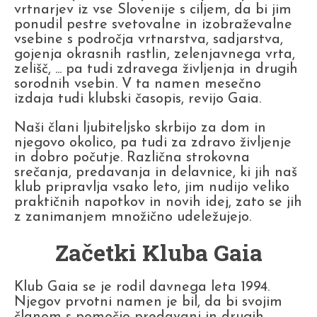
vrtnarjev iz vse Slovenije s ciljem, da bi jim
ponudil pestre svetovalne in izobraževalne
vsebine s področja vrtnarstva, sadjarstva,
gojenja okrasnih rastlin, zelenjavnega vrta,
zelišč, ... pa tudi zdravega življenja in drugih
sorodnih vsebin. V ta namen mesečno
izdaja tudi klubski časopis, revijo Gaia.
Naši člani ljubiteljsko skrbijo za dom in
njegovo okolico, pa tudi za zdravo življenje
in dobro počutje. Različna strokovna
srečanja, predavanja in delavnice, ki jih naš
klub pripravlja vsako leto, jim nudijo veliko
praktičnih napotkov in novih idej, zato se jih
z zanimanjem množično udeležujejo.
Začetki Kluba Gaia
Klub Gaia se je rodil davnega leta 1994.
Njegov prvotni namen je bil, da bi svojim
članom s pomočjo predavanj in drugih