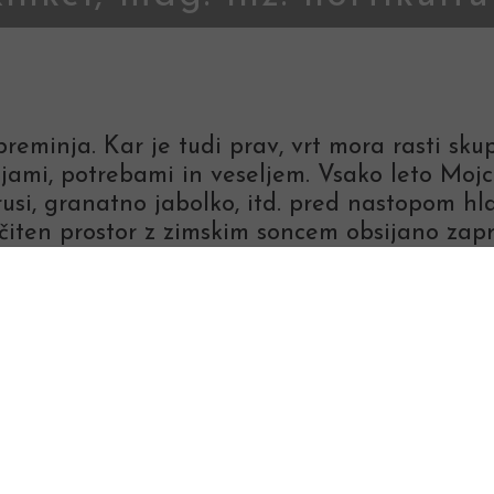
preminja. Kar je tudi prav, vrt mora rasti sku
ljami, potrebami in veseljem. Vsako leto Mojc
itrusi, granatno jabolko, itd. pred nastopom h
iten prostor z zimskim soncem obsijano zapr