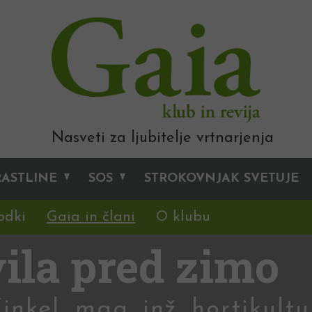
Nasveti za ljubitelje vrtnarjenja
RASTLINE
SOS
STROKOVNJAK SVETUJE
odki
Gaia in člani
O klubu
ila pred zimo
inkel, mag. inž. hortikultu