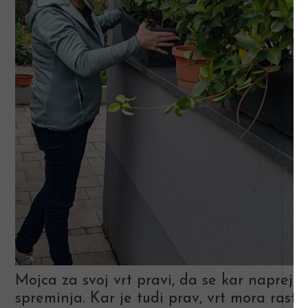
Mojca za svoj vrt pravi, da se kar naprej
spreminja. Kar je tudi prav, vrt mora rasti