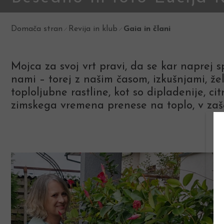
Domača stran
Revija in klub
Gaia in člani
Mojca za svoj vrt pravi, da se kar naprej s
nami – torej z našim časom, izkušnjami, že
toploljubne rastline, kot so dipladenije, c
zimskega vremena prenese na toplo, v zašč