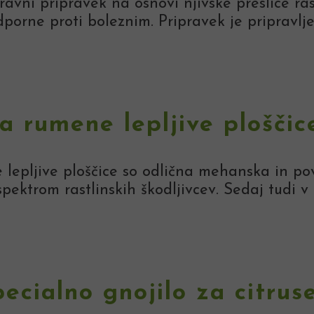
avni pripravek na osnovi njivske preslice rast
dporne proti boleznim. Pripravek je pripravlj
la rumene lepljive ploščic
 lepljive ploščice so odlična mehanska in p
spektrom rastlinskih škodljivcev. Sedaj tudi v 
pecialno gnojilo za citrus