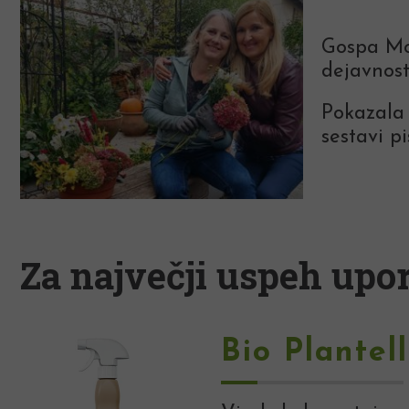
Gospa Mo
dejavnost
Pokazala 
sestavi pi
Za največji uspeh upor
Bio Plantel