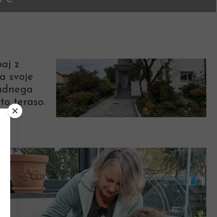
paj z
a svoje
ladnega
to teraso.