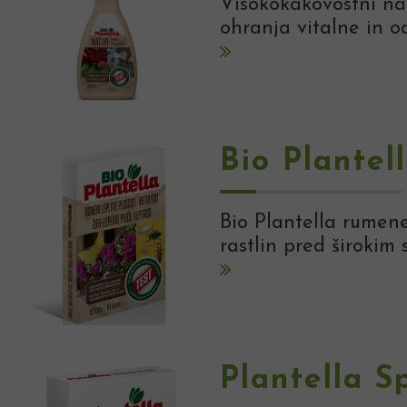
Visokokakovostni nar
ohranja vitalne in o
Bio Plantel
Bio Plantella rumene
rastlin pred širokim 
Plantella S