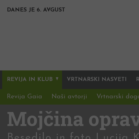
DANES JE 6. AVGUST
REVIJA IN KLUB
VRTNARSKI NASVETI
Revija Gaia
Naši avtorji
Vrtnarski dog
Mojčina oprav
Besedilo in foto Lucija K