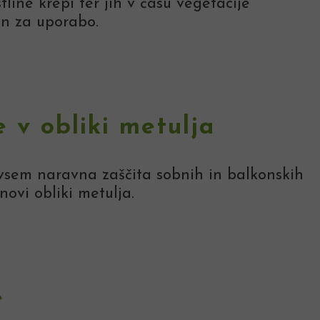
line krepi ter jih v času vegetacije
en za uporabo.
e v obliki metulja
ovsem naravna zaščita sobnih in balkonskih
novi obliki metulja.
e