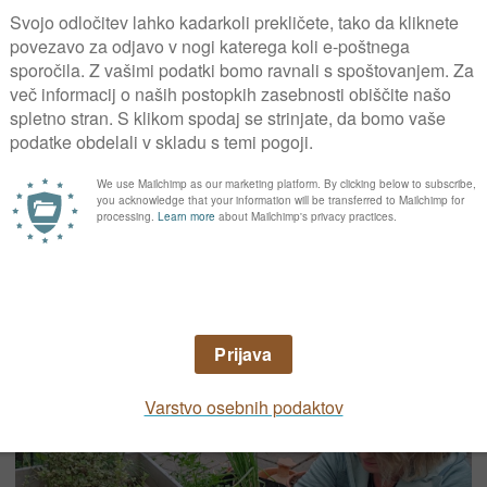
prezimovanje, smo jih temeljito
pregledali, da niso na njih prisotni
škodljivci ali znaki okužb z boleznimi. V
lonce rastlin sva preventivno namestili
Bio Plantella Rumene lepljive ploščice v
obliki metuljčkov. S svojo posebno
rumeno barvo bodo pritegnili škodljivce,
ki sicer lahko v zavetnih prostorih povsem
uničijo rastline do pomladi.