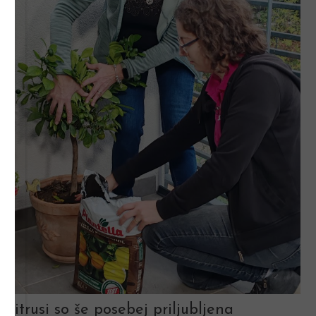
Citrusi so še posebej priljubljena