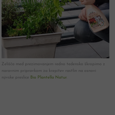
Zelišča med prezimovanjem redno tedensko škropimo z
naravnim pripravkom za krepitev rastlin na osnovi
njivske preslice
Bio Plantella Natur
.