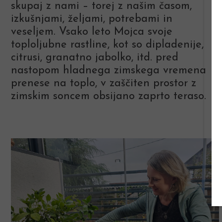
skupaj z nami – torej z našim časom,
izkušnjami, željami, potrebami in
veseljem. Vsako leto Mojca svoje
toploljubne rastline, kot so dipladenije,
citrusi, granatno jabolko, itd. pred
nastopom hladnega zimskega vremena
prenese na toplo, v zaščiten prostor z
zimskim soncem obsijano zaprto teraso.