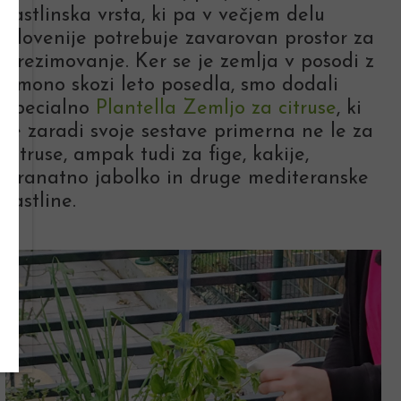
rastlinska vrsta, ki pa v večjem delu
Slovenije potrebuje zavarovan prostor za
prezimovanje. Ker se je zemlja v posodi z
limono skozi leto posedla, smo dodali
specialno
Plantella Zemljo za citruse
, ki
je zaradi svoje sestave primerna ne le za
citruse, ampak tudi za fige, kakije,
granatno jabolko in druge mediteranske
rastline.