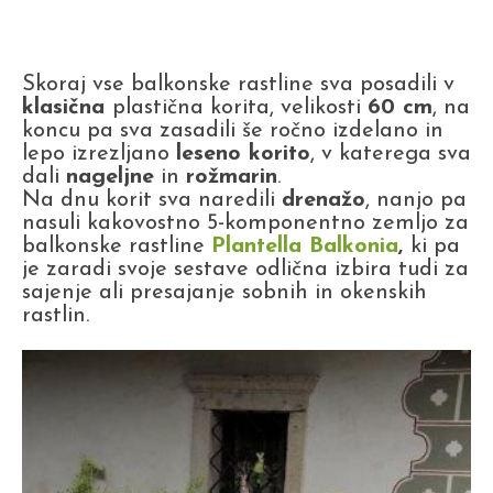
Skoraj vse balkonske rastline sva posadili v
klasična
plastična korita, velikosti
60 cm
, na
koncu pa sva zasadili še ročno izdelano in
lepo izrezljano
leseno korito
, v katerega sva
dali
nageljne
in
rožmarin
.
Na dnu korit sva naredili
drenažo
, nanjo pa
nasuli kakovostno 5-komponentno zemljo za
balkonske rastline
Plantella Balkonia
,
ki pa
je zaradi svoje sestave odlična izbira tudi za
sajenje ali presajanje sobnih in okenskih
rastlin.