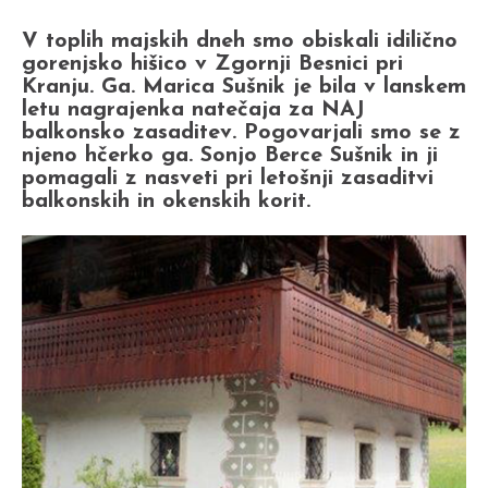
V toplih majskih dneh smo obiskali idilično
gorenjsko hišico v Zgornji Besnici pri
Kranju. Ga. Marica Sušnik je bila v lanskem
letu nagrajenka natečaja za NAJ
balkonsko zasaditev. Pogovarjali smo se z
njeno hčerko ga. Sonjo Berce Sušnik in ji
pomagali z nasveti pri letošnji zasaditvi
balkonskih in okenskih korit.