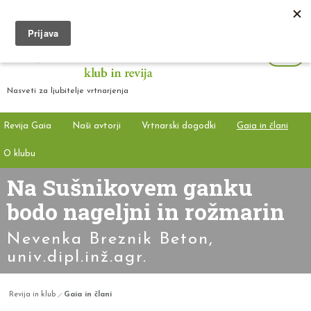
Nasveti za ljubitelje vrtnarjenja
Revija Gaia
Naši avtorji
Vrtnarski dogodki
Gaia in člani
O klubu
Na Sušnikovem ganku
bodo nageljni in rožmarin
Nevenka Breznik Beton,
univ.dipl.inž.agr.
Revija in klub
Gaia in člani