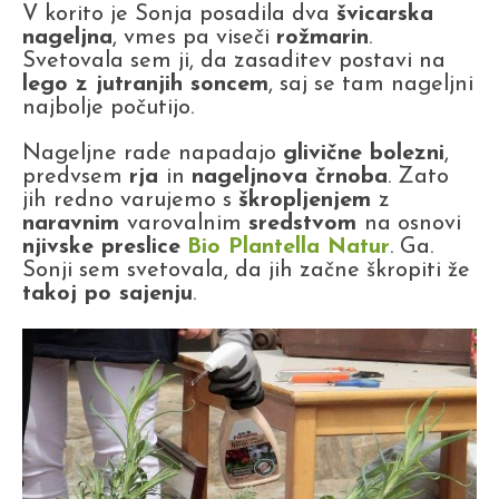
V korito je Sonja posadila dva
švicarska
nageljna
, vmes pa viseči
rožmarin
.
Svetovala sem ji, da zasaditev postavi na
lego z jutranjih soncem
, saj se tam nageljni
najbolje počutijo.
Nageljne rade napadajo
glivične bolezni
,
predvsem
rja
in
nageljnova črnoba
. Zato
jih redno varujemo s
škropljenjem
z
naravnim
varovalnim
sredstvom
na osnovi
njivske preslice
Bio Plantella Natur
. Ga.
Sonji sem svetovala, da jih začne škropiti že
takoj po sajenju
.