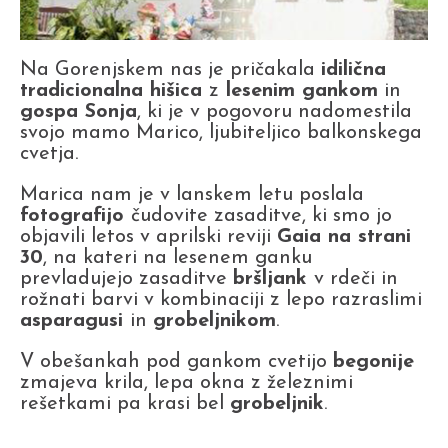
Na Gorenjskem nas je pričakala
idilična
tradicionalna hišica
z
lesenim gankom
in
gospa Sonja
, ki je v pogovoru nadomestila
svojo mamo Marico, ljubiteljico balkonskega
cvetja.
Marica nam je v lanskem letu poslala
fotografijo
čudovite zasaditve, ki smo jo
objavili letos v aprilski reviji
Gaia na strani
30
, na kateri na lesenem ganku
prevladujejo zasaditve
bršljank
v rdeči in
rožnati barvi v kombinaciji z lepo razraslimi
asparagusi
in
grobeljnikom
.
V obešankah pod gankom cvetijo
begonije
zmajeva krila, lepa okna z železnimi
rešetkami pa krasi bel
grobeljnik
.