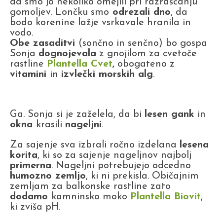
da smo jo nekoliko omejili pri razraščanju
gomoljev. Lončku smo
odrezali dno
, da
bodo korenine lažje vsrkavale hranila in
vodo.
Obe zasaditvi
(sončno in senčno) bo gospa
Sonja
dognojevala
z gnojilom za cvetoče
rastline
Plantella Cvet
,
obogateno z
vitamini
in
izvlečki morskih alg
.
Ga. Sonja si je zaželela, da bi
lesen gank
in
okna
krasili
nageljni
.
Za sajenje sva izbrali ročno izdelana
lesena
korita
, ki so za sajenje nageljnov najbolj
primerna
. Nageljni potrebujejo odcedno
humozno zemljo
, ki ni prekisla. Običajnim
zemljam za balkonske rastline zato
dodamo
kamninsko moko
Plantella Biovit
,
ki zviša pH.