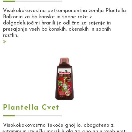
Visokokakovostna petkomponentna zemlja Plantella
Balkonia za balkonske in sobne rože z
dolgodelujočimi hranili je odlična za sajenje in
presajanje vseh balkonskih, okenskih in sobnih
rastlin.
Plantella Cvet
Visokokakovostno tekoče gnojilo, obogateno z
vitamini in izvlečki morskih alg za gnojenje vseh vrst