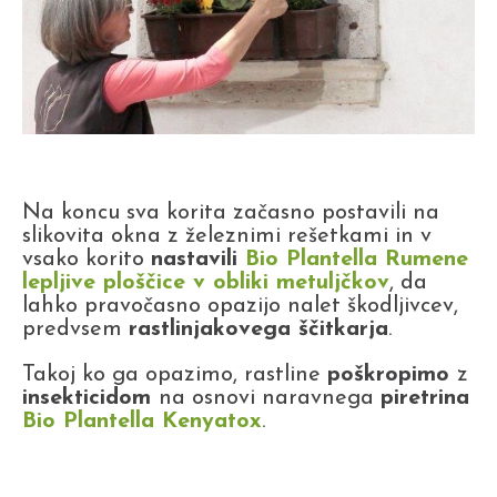
Na koncu sva korita začasno postavili na
slikovita okna z železnimi rešetkami in v
vsako korito
nastavili
Bio Plantella Rumene
lepljive ploščice v obliki metuljčkov
, da
lahko pravočasno opazijo nalet škodljivcev,
predvsem
rastlinjakovega ščitkarja
.
Takoj ko ga opazimo, rastline
poškropimo
z
insekticidom
na osnovi naravnega
piretrina
Bio Plantella Kenyatox
.