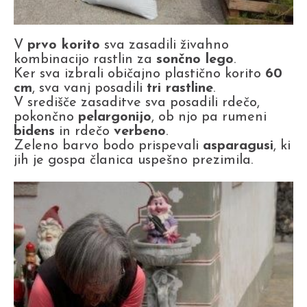
V
prvo korito
sva zasadili živahno
kombinacijo rastlin za
sončno lego
.
Ker sva izbrali običajno plastično korito
60
cm
, sva vanj posadili
tri rastline
.
V središče zasaditve sva posadili rdečo,
pokončno
pelargonijo
, ob njo pa rumeni
bidens
in rdečo
verbeno
.
Zeleno barvo bodo prispevali
asparagusi
, ki
jih je gospa članica uspešno prezimila.