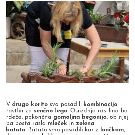
V
drugo korito
sva posadili
kombinacijo
rastlin za
senčno lego
. Osrednja rastlina bo
rdeča, pokončna
gomoljna begonija
, ob njej
pa bosta rasla
mleček
in
zelena
batata
. Batato smo posadili kar z
lončkom
,