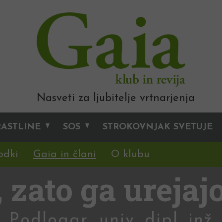
Nasveti za ljubitelje vrtnarjenja
RASTLINE
SOS
STROKOVNJAK SVETUJE
odki
Gaia in člani
O klubu
, zato ga urejaj
Podlogar, univ. dipl. inž.