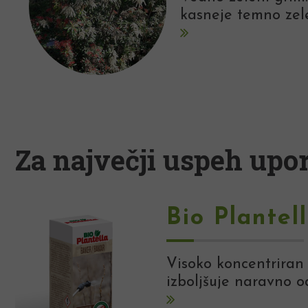
kasneje temno zele
Za največji uspeh upor
Bio Plantel
Visoko koncentriran
izboljšuje naravno o