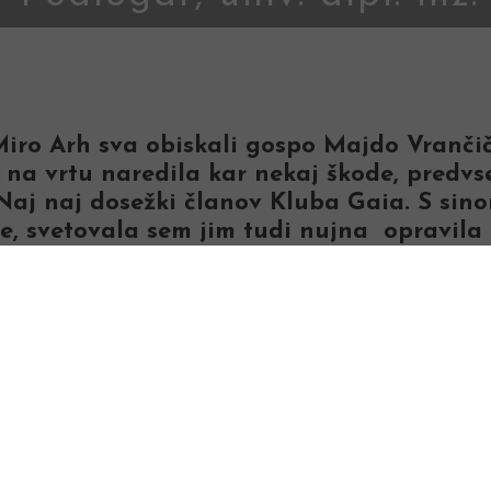
Miro Arh sva obiskali gospo Majdo Vrančič
na vrtu naredila kar nekaj škode, predvse
 Naj naj dosežki članov Kluba Gaia. S sin
e, svetovala sem jim tudi nujna opravila 
Nagrajena fotogra
Na vrtu gospe Majd
grmovnice, vrtnice,
ogromni smreki, pri
oskrbujeta 2 genera
vzgojila sama iz pot