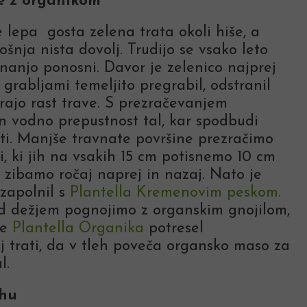
e z organikom
e lepa gosta zelena trata okoli hiše, a
ošnja nista dovolj. Trudijo se vsako leto
nanjo ponosni. Davor je zelenico najprej
z grabljami temeljito pregrabil, odstranil
irajo rast trave. S prezračevanjem
n vodno prepustnost tal, kar spodbudi
sti. Manjše travnate površine prezračimo
i, ki jih na vsakih 15 cm potisnemo 10 cm
 zibamo ročaj naprej in nazaj. Nato je
zapolnil s
Plantella Kremenovim peskom.
d dežjem pognojimo z organskim gnojilom,
te
Plantella Organika
potresel
 trati, da v tleh poveča organsko maso za
l.
ahu