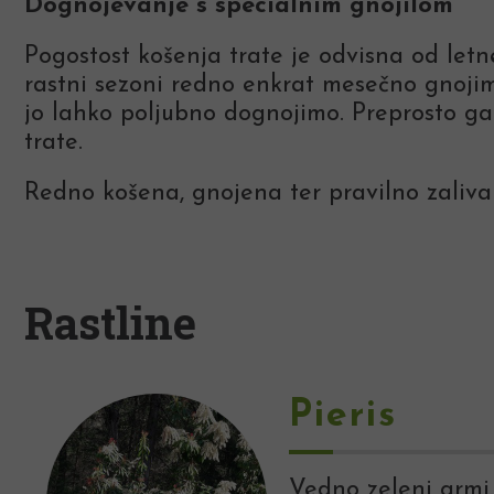
Dognojevanje s specialnim gnojilom
Pogostost košenja trate je odvisna od letn
rastni sezoni redno enkrat mesečno gnoji
jo lahko poljubno dognojimo. Preprosto 
trate.
Redno košena, gnojena ter pravilno zalivan
Rastline
Pieris
Vedno zeleni grmi. 