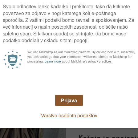
Davor, sin naše čl
kisloljubne rastli
V naših krajih večin
zeleni listavec pie
pomanjkanja vode p
Zemljo in Specialn
zalil, in sicer s cu