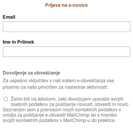
uspešno vrtnari že s
Čeprav ji škodljivc
tudi na pušpanih, 
tudi na cedro, cika
Gaia nagrado za naj
poškodovala, zato 