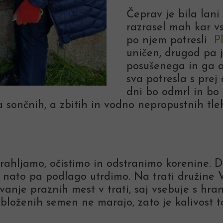
Čeprav je bila lani 
razrasel mah kar v
po njem potresli
P
uničen, drugod pa j
posušenega in ga 
sva potresla s prej
dni bo odmrl in bo
 sončnih, a zbitih in vodno nepropustnih tleh, 
rahljamo, očistimo in odstranimo korenine. 
nato pa podlago utrdimo. Na trati družine V
evanje praznih mest v trati, saj vsebuje s hr
 obloženih semen ne marajo, zato je kalivost to