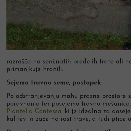
razrašča na senčnatih predelih trate ali na
primanjkuje hranili.
S
ejemo travno seme, postopek
Po odstranjevanju mahu prazne prostore z
poravnamo ter posejemo travno mešanico, 
Plantella Contessa
, ki je idealna za dosej
kalitev in začetno rast trave, a tudi ptice