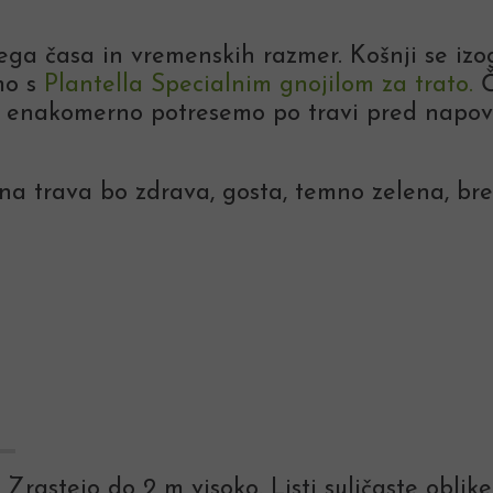
ega časa in vremenskih razmer. Košnji se izo
mo s
Plantella Specialnim gnojilom za trato.
Č
ga enakomerno potresemo po travi pred napo
a trava bo zdrava, gosta, temno zelena, brez 
Zrastejo do 2 m visoko. Listi suličaste oblik