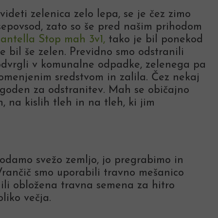
videti zelenica zelo lepa, se je čez zimo
sepovsod, zato so še pred našim prihodom
lantella Stop mah 3v1
,
tako je bil ponekod
e bil še zelen. Previdno smo odstranili
odvrgli v komunalne odpadke, zelenega pa
 omenjenim sredstvom in zalila. Čez nekaj
 goden za odstranitev. Mah se običajno
na kislih tleh in na tleh, ki jim
Dodamo svežo zemljo, jo pregrabimo in
rančič smo uporabili travno mešanico
anili obložena travna semena za hitro
liko večja.