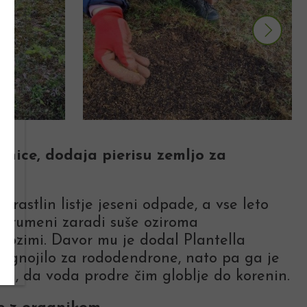
anice, dodaja pierisu zemljo za
ne
i rastlin listje jeseni odpade, a vse leto
ris rumeni zaradi suše oziroma
ozimi. Davor mu je dodal Plantella
o gnojilo za rododendrone, nato pa ga je
rkom, da voda prodre čim globlje do korenin.