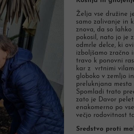
Košnja in gnojenj
Želja vse družine j
samo zalivanje in k
znova, da so lahko 
pokosil, nato jo je 
odmrle delce, ki ov
izboljšamo zračno i
travo k ponovni ra
kar z vrtnimi vilam
globoko v zemljo in
preluknjana mesta 
Spomladi trato pre
zato je Davor pele
enakomerno po vsej
večjo rodovitnost ta
Sredstvo proti m