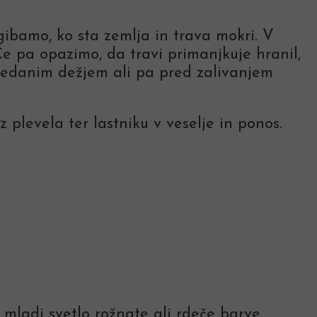
gibamo, ko sta zemlja in trava mokri. V
e pa opazimo, da travi primanjkuje hranil,
vedanim dežjem ali pa pred zalivanjem
plevela ter lastniku v veselje in ponos.
e mladi svetlo rožnate ali rdeče barve,