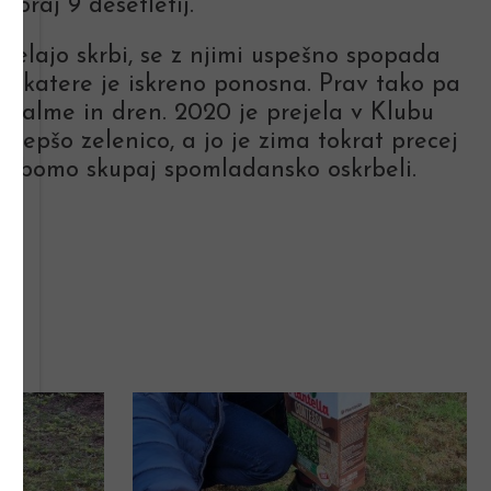
koraj 9 desetletij.
i delajo skrbi, se z njimi uspešno spopada
na katere je iskreno ponosna. Prav tako pa
s palme in dren. 2020 je prejela v Klubu
lepšo zelenico, a jo je zima tokrat precej
jo bomo skupaj spomladansko oskrbeli.