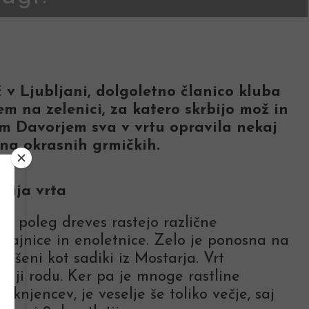
 v Ljubljani, dolgoletno članico kluba
m na zelenici, za katero skrbijo mož in
om Davorjem sva v vrtu opravila nekaj
na okrasnih grmičkih.
fija vrta
e poleg dreves rastejo različne
 trajnice in enoletnice. Zelo je ponosna na
nešeni kot sadiki iz Mostarja. Vrt
ciji rodu. Ker pa je mnoge rastline
aknjencev, je veselje še toliko večje, saj