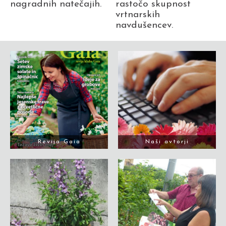
nagradnih natečajih.
rastočo skupnost
vrtnarskih
navdušencev.
Revija Gaia
Naši avtorji