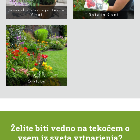
Jesensko srečanje Terme
Vivat
Gaia in člani
O klubu
Želite biti vedno na tekočem o
vsem iz sveta vrtnarjenja?