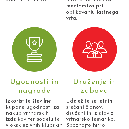
sveta vrtnarstva.
izkoristite možnost
mentorstva pri
oblikovanju lastnega
vrta.
Ugodnosti in
Druženje in
nagrade
zabava
Izkoristite številne
Udeležite se letnih
kupone ugodnosti za
srečanj članov,
nakup vrtnarskih
druženj in izletov z
izdelkov ter sodelujte
vrtnarsko tematiko.
v ekskluzivnih klubskih
Spoznajte hitro