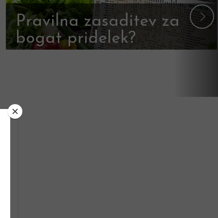
Pravilna zasaditev za
bogat pridelek?
Prenesite tabelo dobrih in slabih
sosedov!