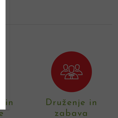
?
 in
Druženje in
e
zabava