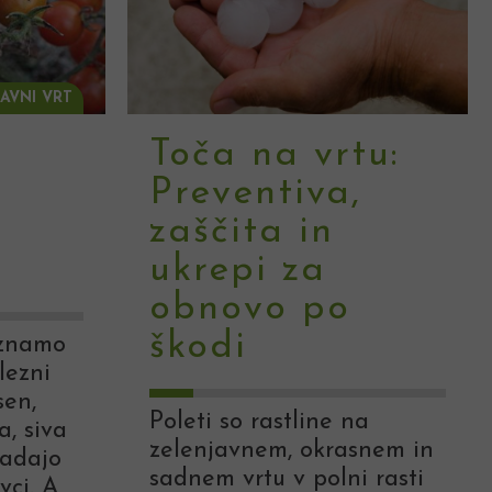
AVNI VRT
Toča na vrtu:
Preventiva,
zaščita in
ukrepi za
obnovo po
škodi
oznamo
lezni
sen,
Poleti so rastline na
, siva
zelenjavnem, okrasnem in
padajo
sadnem vrtu v polni rasti
ivci. A