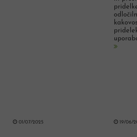
pridelke
odločil
kakovos
pridele
uporab
01/07/2025
19/06/2