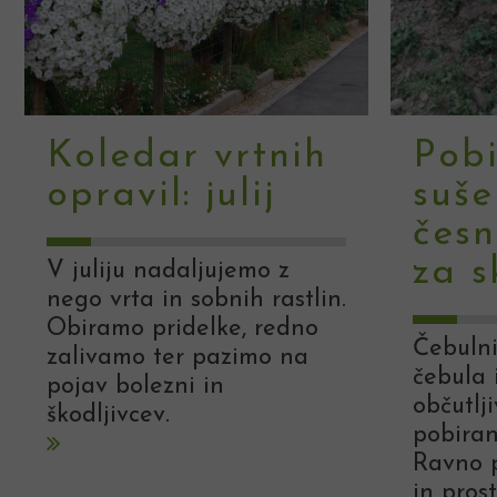
Koledar vrtnih
Pobi
opravil: julij
suše
česn
za s
V juliju nadaljujemo z
nego vrta in sobnih rastlin.
Obiramo pridelke, redno
Čebulni
zalivamo ter pazimo na
čebula 
pojav bolezni in
občutlj
škodljivcev.
pobiran
Ravno p
in pros