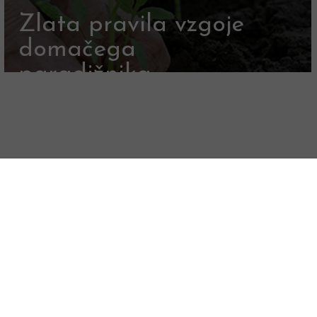
Zlata pravila vzgoje
domačega
paradižnika
Prenesite brezplačni vodič >>>
V NOVI REVIJI GAIA
PREBERITE
Rožni vrtovi iz davnin