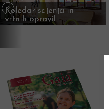
Koledar sajenja in
vrtnih opravil
Preverite, kaj delamo v posameznih
mesecih >>>