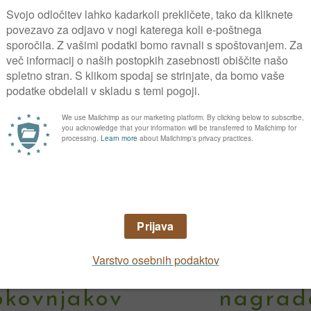
Stenice se neustavljivo širijo
Hoste v poletnem vrtu
Zakaj naročiti revijo Gaia
vetovanje
Ugodnosti
okovnjakov
nagrad