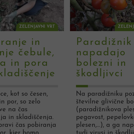
ZELENJAVNI VRT
ZELENJ
ranje in
Paradižnik
nje čebule,
napadajo
a in pora
bolezni in
kladiščenje
škodljivci
ce, kot so česen,
Na paradižniku p
in por, so zelo
številne glivične bo
ive na čas
(paradižnikova ple
ja in skladiščenja.
pegavost, pepelovka
ravi čas pobiranja
plesen,…), a ga na
tor, kjer bomo
tudi virusi in škodlj