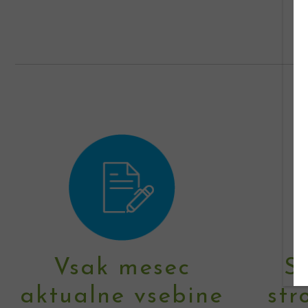
Vsak mesec
S
aktualne vsebine
str