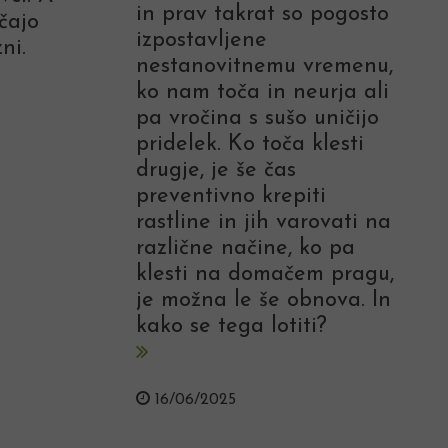
in prav takrat so pogosto
čajo
izpostavljene
ni.
nestanovitnemu vremenu,
ko nam toča in neurja ali
pa vročina s sušo uničijo
pridelek. Ko toča klesti
drugje, je še čas
preventivno krepiti
rastline in jih varovati na
različne načine, ko pa
klesti na domačem pragu,
je možna le še obnova. In
kako se tega lotiti?
16/06/2025