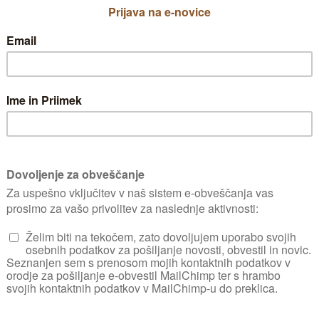
Kako do kakovostnih in trpežnih
sadežev v vrtu
Zakaj mi malina ne uspeva
Poletne setve
Pomanjkanje kalcija ni nedolžno
Sonce, visoka temperatura zraka, veter
in toča
Od letos tudi naš vrtec vrtnari
Tekoca gnojila - zalivanje in
škropljenje
Kako podaljšati pridelek kumar in
bučk
Zdaj je čas za pridelavo ohrovta
Dalije, lilije in rudbekije
Povečajmo biološko aktivnost tal