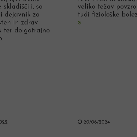
 skladiščili, so
veliko težav povzro
ni dejavnik za
tudi fiziološke bolez
ten in zdrav
k ter dolgotrajno
o.
022
20/06/2024